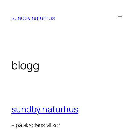
Hoppa
till
sundby naturhus
innehåll
blogg
sundby naturhus
– på akacians villkor