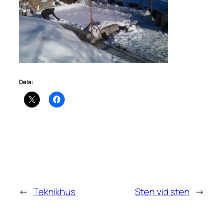
Dela:
←
Teknikhus
Sten vid sten
→