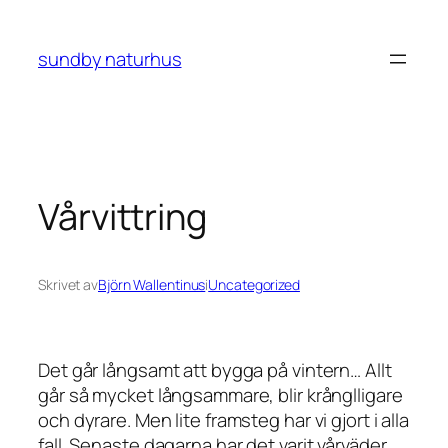
Hoppa
till
sundby naturhus
innehåll
Vårvittring
Skrivet av
Björn Wallentinus
i
Uncategorized
Det går långsamt att bygga på vintern… Allt
går så mycket långsammare, blir krånglligare
och dyrare. Men lite framsteg har vi gjort i alla
fall. Senaste dagarna har det varit vårväder,