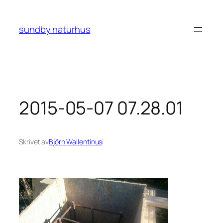
Hoppa
till
sundby naturhus
innehåll
2015-05-07 07.28.01
Skrivet av
Björn Wallentinus
i